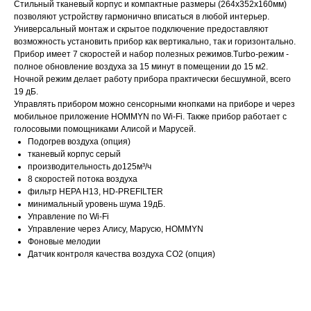
Стильный тканевый корпус и компактные размеры (264х352х160мм)
позволяют устройству гармонично вписаться в любой интерьер.
Универсальный монтаж и скрытое подключение предоставляют
возможность установить прибор как вертикально, так и горизонтально.
Прибор имеет 7 скоростей и набор полезных режимов.Turbo-режим -
полное обновление воздуха за 15 минут в помещении до 15 м2.
Ночной режим делает работу прибора практически бесшумной, всего
19 дБ.
Управлять прибором можно сенсорными кнопками на приборе и через
мобильное приложение HOMMYN по Wi-Fi. Также прибор работает с
голосовыми помощниками Алисой и Марусей.
Подогрев воздуха (опция)
тканевый корпус серый
производительность до125м³/ч
8 скоростей потока воздуха
фильтр HEPA H13, HD-PREFILTER
минимальный уровень шума 19дБ.
Управление по Wi-Fi
Управление через Алису, Марусю, HOMMYN
Фоновые мелодии
Датчик контроля качества воздуха CO2 (опция)