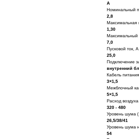
А
Номинальный по
2,8
Максимальная 
1,30
Максимальный 
7,0
Пусковой ток, А
25,0
Подключение э
внутренний б
Кабель питания
3×1,5
Межблочный ка
5×1,5
Расход воздуха 
320 - 480
Уровень шума (Н
26,5/38/41
Уровень шума н
54