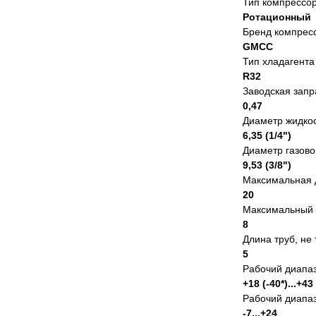
Тип компрессо
Ротационный
Бренд компрес
GMCC
Тип хладагента
R32
Заводская запра
0,47
Диаметр жидкос
6,35 (1/4")
Диаметр газово
9,53 (3/8")
Максимальная д
20
Максимальный 
8
Длина труб, не
5
Рабочий диапаз
+18 (-40*)...+43
Рабочий диапаз
-7...+24