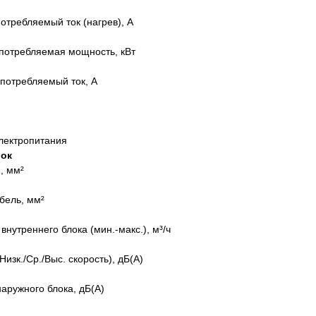
требляемый ток (нагрев), А
потребляемая мощность, кВт
потребляемый ток, А
лектропитания
лок
, мм²
бель, мм²
внутреннего блока (мин.-макс.), м³/ч
изк./Ср./Выс. скорость), дБ(А)
аружного блока, дБ(А)