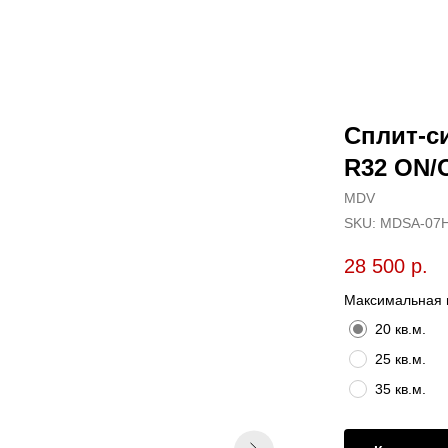
Сплит-
R32 ON/
MDV
SKU:
MDSA-07H
28 500
р.
Максимальная
20 кв.м.
25 кв.м.
35 кв.м.