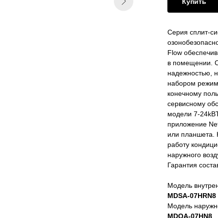
Купить
Серия сплит-си
озонобезопасно
Flow обеспечив
в помещении. С
надежностью, 
набором режимо
конечному поль
сервисному обс
модели 7-24kB
приложение Ne
или планшета. 
работу кондиц
наружного возд
Гарантия состав
Модель внутрен
MDSA-07HRN8
Модель наружн
MDOA-07HN8