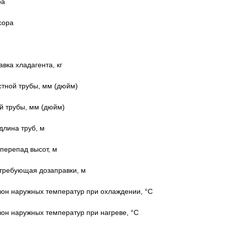
ра
сора
вка хладагента, кг
тной трубы, мм (дюйм)
й трубы, мм (дюйм)
лина труб, м
перепад высот, м
 требующая дозаправки, м
он наружных температур при охлаждении, °C
он наружных температур при нагреве, °C