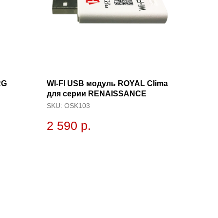
RG
WI-FI USB модуль ROYAL Clima
для серии RENAISSANCE
SKU:
OSK103
2 590
р.