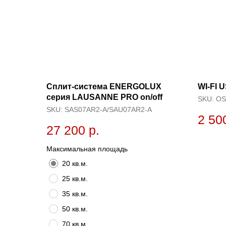
Сплит-системa ENERGOLUX
WI-FI 
серия LAUSANNE PRO on/off
SKU:
OS
SKU:
SAS07AR2-A/SAU07AR2-A
2 50
27 200
р.
Максимальная площадь
20 кв.м.
25 кв.м.
35 кв.м.
50 кв.м.
70 кв.м.