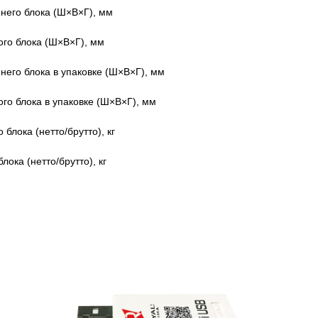
него блока (Ш×В×Г), мм
го блока (Ш×В×Г), мм
него блока в упаковке (Ш×В×Г), мм
го блока в упаковке (Ш×В×Г), мм
 блока (нетто/брутто), кг
лока (нетто/брутто), кг