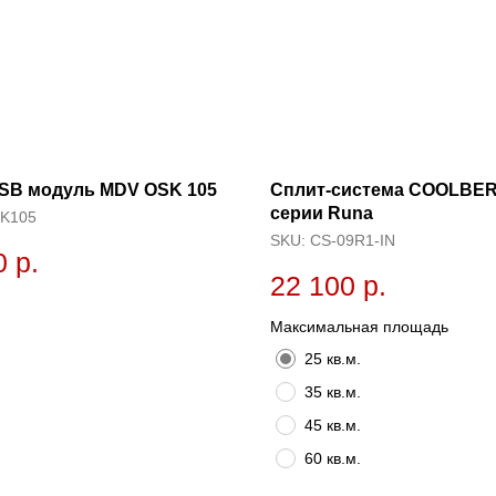
USB модуль MDV OSK 105
Сплит-система СOOLBE
серии Runa
K105
SKU:
CS-09R1-IN
0
р.
22 100
р.
Максимальная площадь
25 кв.м.
35 кв.м.
45 кв.м.
60 кв.м.