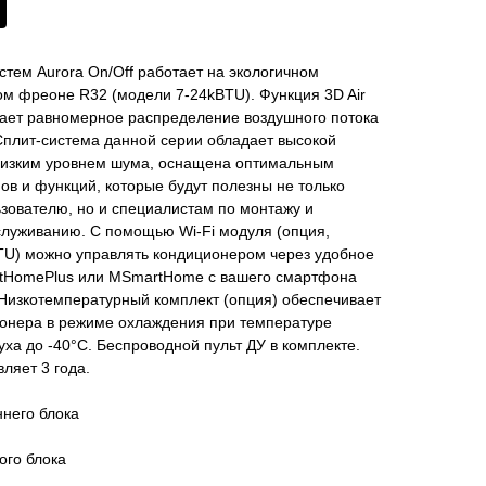
стем Aurora On/Off работает на экологичном
м фреоне R32 (модели 7-24kBTU). Функция 3D Air
ает равномерное распределение воздушного потока
плит-система данной серии обладает высокой
низким уровнем шума, оснащена оптимальным
в и функций, которые будут полезны не только
зователю, но и специалистам по монтажу и
луживанию. С помощью Wi-Fi модуля (опция,
TU) можно управлять кондиционером через удобное
tHomePlus или MSmartHome с вашего смартфона
Низкотемпературный комплект (опция) обеспечивает
ионера в режиме охлаждения при температуре
уха до -40°С. Беспроводной пульт ДУ в комплекте.
ляет 3 года.
него блока
ого блока