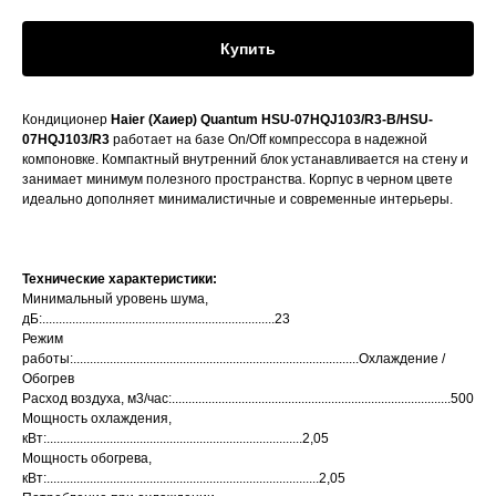
Купить
Кондиционер
Haier (Хаиер) Quantum HSU-07HQJ103/R3-B/HSU-
07HQJ103/R3
работает на базе On/Off компрессора в надежной
компоновке. Компактный внутренний блок устанавливается на стену и
занимает минимум полезного пространства. Корпус в черном цвете
идеально дополняет минималистичные и современные интерьеры.
Технические характеристики:
Минимальный уровень шума,
дБ:......................................................................23
Режим
работы:......................................................................................Охлаждение /
Обогрев
Расход воздуха, м3/час:....................................................................................500
Мощность охлаждения,
кВт:.............................................................................2,05
Мощность обогрева,
кВт:..................................................................................2,05