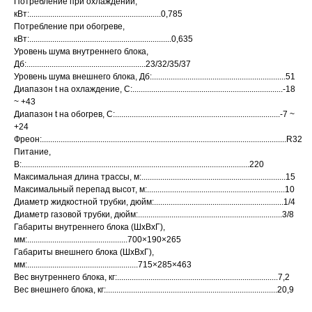
Потребление при охлаждении,
кВт:...............................................................0,785
Потребление при обогреве,
кВт:....................................................................0,635
Уровень шума внутреннего блока,
Дб:.........................................................23/32/35/37
Уровень шума внешнего блока, Дб:................................................................51
Диапазон t на охлаждение, C:........................................................................-18
~ +43
Диапазон t на обогрев, C:...............................................................................-7 ~
+24
Фреон:.....................................................................................................................R32
Питание,
В:.............................................................................................................220
Максимальная длина трассы, м:.....................................................................15
Максимальный перепад высот, м:..................................................................10
Диаметр жидкостной трубки, дюйм:..............................................................1/4
Диаметр газовой трубки, дюйм:.....................................................................3/8
Габариты внутреннего блока (ШхВхГ),
мм:................................................700×190×265
Габариты внешнего блока (ШхВхГ),
мм:.....................................................715×285×463
Вес внутреннего блока, кг:.............................................................................7,2
Вес внешнего блока, кг:..................................................................................20,9