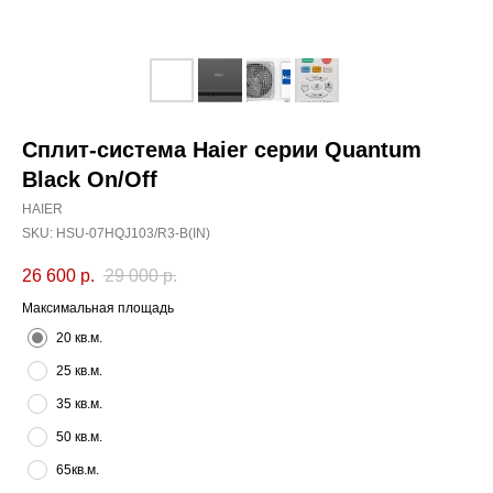
Cплит-система Haier серии Quantum
Black On/Off
HAIER
SKU:
HSU-07HQJ103/R3-B(IN)
26 600
р.
29 000
р.
Максимальная площадь
20 кв.м.
25 кв.м.
35 кв.м.
50 кв.м.
65кв.м.