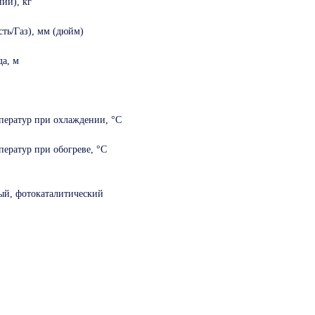
ий), кг
сть/Газ), мм (дюйм)
а, м
ператур при охлаждении, °С
ератур при обогреве, °С
ый, фотокаталитический