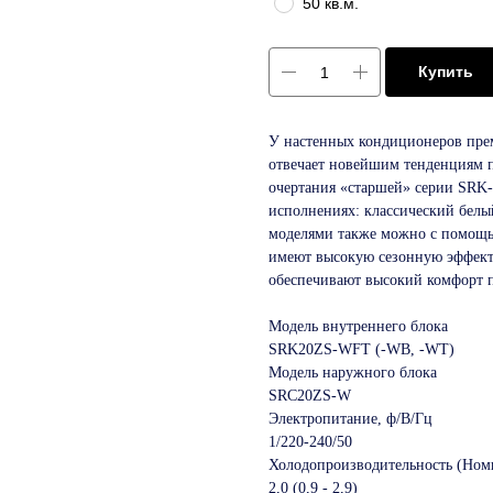
50 кв.м.
Купить
У настенных кондиционеров пре
отвечает новейшим тенденциям 
очертания «старшей» серии SRK-
исполнениях: классический белый
моделями также можно с помощь
имеют высокую сезонную эффекти
обеспечивают высокий комфорт п
Модель внутреннего блока
SRK20ZS‑WFT (‑WB, ‑WT)
Модель наружного блока
SRC20ZS‑W
Электропитание, ф/В/Гц
1/220‑240/50
Холодопроизводительность (Ном
2,0 (0,9 ‑ 2,9)