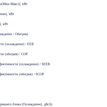
н(Мин-Макс)), кВт
ние), кВт
), кВт
аждение / Обогрев)
ти (охлаждение) / EER
ти (обогрев) / COP
фективности (охлаждение) / SEER
фективности (обогрев) / SCOP
треннего блока (Охлаждение), дБ(А)