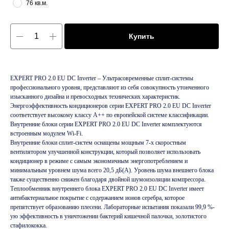
76 кв.м.
Купить
EXPERT PRO 2.0 EU DC Inverter – Ультрасовременные сплит-системы
профессионального уровня, представляют из себя совокупность утонченного
изысканного дизайна и превосходных технических характеристик.
Энергоэффективность кондиционеров серии EXPERT PRO 2.0 EU DC Inverter
соответствует высокому классу А++ по европейской системе классификации.
Внутренние блоки серии EXPERT PRO 2.0 EU DC Inverter комплектуются
встроенным модулем Wi-Fi.
Внутренние блоки сплит-систем оснащены мощным 7-х скоростным
вентилятором улучшенной конструкции, который позволяет использовать
кондиционер в режиме с самым экономичным энергопотреблением и
минимальным уровнем шума всего 20,5 дБ(А). Уровень шума внешнего блока
также существенно снижен благодаря двойной шумоизоляции компрессора.
Теплообменник внутреннего блока EXPERT PRO 2.0 EU DC Inverter имеет
антибактериальное покрытие с содержанием ионов серебра, которое
препятствует образованию плесени. Лабораторные испытания показали 99,9 %-
ую эффективность в уничтожении бактерий кишечной палочки, золотистого
стафилококка.