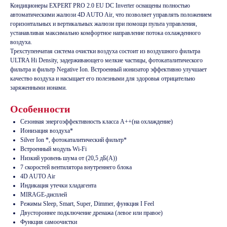
Кондиционеры EXPERT PRO 2.0 EU DC Inverter оснащены полностью
автоматическими жалюзи 4D AUTO Air, что позволяет управлять положением
горизонтальных и вертикальных жалюзи при помощи пульта управления,
устанавливая максимально комфортное направление потока охлажденного
воздуха.
Трехступенчатая система очистки воздуха состоит из воздушного фильтра
ULTRA Hi Density, задерживающего мелкие частицы, фотокаталитического
фильтра и фильтр Negative Ion. Встроенный ионизатор эффективно улучшает
качество воздуха и насыщает его полезными для здоровья отрицательно
заряженными ионами.
Особенности
Сезонная энергоэффективность класса А++(на охлаждение)
Ионизация воздуха*
Silver Ion *, фотокаталитический фильтр*
Встроенный модуль Wi-Fi
Низкий уровень шума от (20,5 дБ(А))
7 скоростей вентилятора внутреннего блока
4D AUTO Air
Индикация утечки хладагента
MIRAGE-дисплей
Режимы Sleep, Smart, Super, Dimmer, функция I Feel
Двустороннее подключение дренажа (левое или правое)
Функция самоочистки