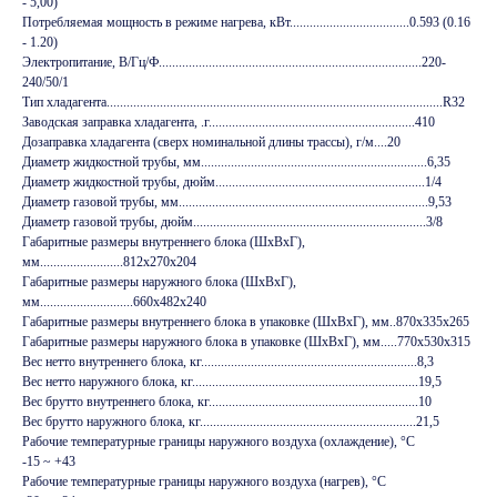
- 5,00)
Потребляемая мощность в режиме нагрева, кВт....................................0.593 (0.16
- 1.20)
Электропитание, В/Гц/Ф...............................................................................220-
240/50/1
Тип хладагента.....................................................................................................R32
Заводская заправка хладагента, .г..............................................................410
Дозаправка хладагента (сверх номинальной длины трассы), г/м....20
Диаметр жидкостной трубы, мм....................................................................6,35
Диаметр жидкостной трубы, дюйм...............................................................1/4
Диаметр газовой трубы, мм...........................................................................9,53
Диаметр газовой трубы, дюйм......................................................................3/8
Габаритные размеры внутреннего блока (ШxВxГ),
мм.........................812x270x204
Габаритные размеры наружного блока (ШxВxГ),
мм............................660x482x240
Габаритные размеры внутреннего блока в упаковке (ШxВxГ), мм..870x335x265
Габаритные размеры наружного блока в упаковке (ШxВxГ), мм.....770x530x315
Вес нетто внутреннего блока, кг.................................................................8,3
Вес нетто наружного блока, кг....................................................................19,5
Вес брутто внутреннего блока, кг...............................................................10
Вес брутто наружного блока, кг.................................................................21,5
Рабочие температурные границы наружного воздуха (охлаждение), °C
-15 ~ +43
Рабочие температурные границы наружного воздуха (нагрев), °C