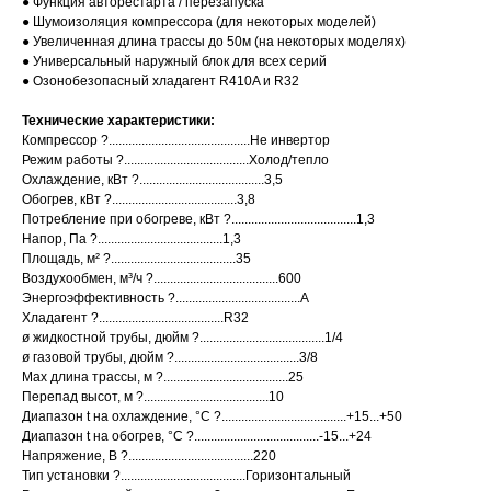
● Функция авторестарта / перезапуска
● Шумоизоляция компрессора (для некоторых моделей)
● Увеличенная длина трассы до 50м (на некоторых моделях)
● Универсальный наружный блок для всех серий
● Озонобезопасный хладагент R410A и R32
Технические характеристики:
Компрессор ?...........................................Не инвертор
Режим работы ?......................................Холод/тепло
Охлаждение, кВт ?......................................3,5
Обогрев, кВт ?......................................3,8
Потребление при обогреве, кВт ?......................................1,3
Напор, Па ?......................................1,3
Площадь, м² ?......................................35
Воздухообмен, м³/ч ?......................................600
Энергоэффективность ?......................................A
Хладагент ?......................................R32
ø жидкостной трубы, дюйм ?......................................1/4
ø газовой трубы, дюйм ?......................................3/8
Max длина трассы, м ?......................................25
Перепад высот, м ?......................................10
Диапазон t на охлаждение, °С ?......................................+15...+50
Диапазон t на обогрев, °С ?......................................-15...+24
Напряжение, В ?......................................220
Тип установки ?......................................Горизонтальный