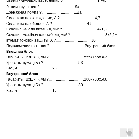
Режим приточной вентиляции ?......................................Есть
Режим осушения ?......................................Да
Дренажная помпа ?......................................Да
Сила тока на охлаждение, А ?......................................4,7
Сила тока на обогрев, А ?......................................4,5
Сечение кабеля питания, мм² ?......................................4x1,5
Сечения межблочного кабеля, мм² ?......................................3x2,5А
втомат токовой защиты, A ?......................................16
Подключение питания ?......................................Внутренний блок
Внешний блок
Габариты (ВхШхГ), мм ?......................................555x765x303
Уровень шума, дБа ?......................................53
Вес, кг......................................26
Внутренний блок
Габариты (ВхШхГ), мм ?......................................200x700x506
Уровень шума, дБа ?......................................30
Вес, кг......................................17