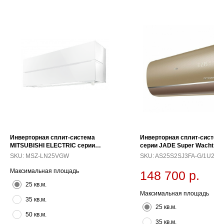
Инверторная сплит-система
Инверторная сплит-система
MITSUBISHI ELECTRIC серии
серии JADE Super Wacht Go
Премиум MSZ-LNVGW (натуральный
SKU:
MSZ-LN25VGW
SKU:
AS25S2SJ3FA-G/1U25
белый)
Максимальная площадь
148 700
р.
25 кв.м.
Максимальная площадь
35 кв.м.
25 кв.м.
50 кв.м.
35 кв.м.