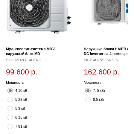
Мультисплит-система MDV
Наружные блоки HAIER сер
наружный блок MD
DC Inverter на 4 помещения
SKU:
MD2O-14HFN8
SKU:
4U75S2SR5FA
99 600
р.
162 600
р.
Мощность
Мощность
4.10 кВт
7. 5 кВт
5.28 кВт
8.5 кВт
5.3 кВт
6.15 кВт
7.91 кВт