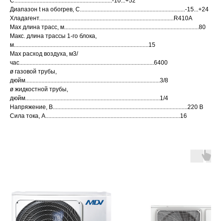
С..................................................................-10...+52
Диапазон t на обогрев, С.......................................................................-15...+24
Хладагент...........................................................................................R410A
Max длина трасс, м...........................................................................................80
Макс. длина трассы 1-го блока,
м...........................................................................................15
Max расход воздуха, м3/
час...........................................................................................6400
ø газовой трубы,
дюйм...........................................................................................3/8
ø жидкостной трубы,
дюйм...........................................................................................1/4
Напряжение, В...........................................................................................220 В
Сила тока, А...........................................................................................16