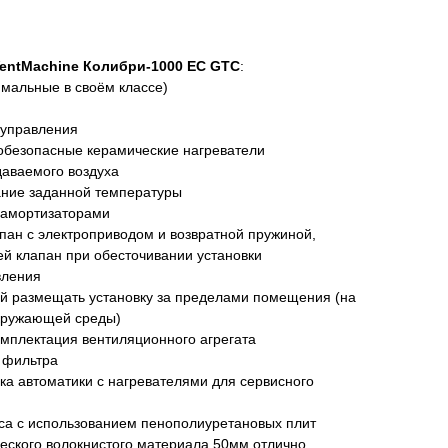
entMachine Колибри-1000 EC GTC
:
мальные в своём классе)
 управления
безопасные керамические нагреватели
даваемого воздуха
ание заданной температуры
 амортизаторами
ан с электроприводом и возвратной пружиной,
й клапан при обесточивании установки
вления
й размещать установку за пределами помещения (на
окружающей среды)
мплектация вентиляционного агрегата
 фильтра
а автоматики с нагревателями для сервисного
са с использованием пенополиуретановых плит
еского волокнистого материала 50мм отлично