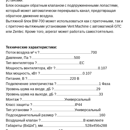
установки.
Блок оснащен обратным клапаном с подпружиненными лопастями,
который может автоматически перекрывать канал, предотвращая
обратное движение воздуха.
Вытяжной блок BW-700 может использоваться как с приточными, так и
с приточно-вытяжными установками Vent Machine с автоматикой GTC
или Zentec. Кроме того, агрегат может работать самостоятельно.
Технические характеристики:
Поток воздуха м³ ч ?...........................................................700
Давление, Па ?.................................................500
Тип вентилятора ?.................................................EC
Мощность вентилятора, кВт ?.................................................0.107
Max мощность, кВт ?.................................................0.107
Питание, В ?.................................................220 В
Подключение электричества ?.................................................1 Фаза
Уровень шума на входе, дБ ?.................................................29
Уровень шума на выходе, дБ ?.................................................33
Монтаж ?.................................................Универсальный
Класс защиты ?.................................................IP44
Тип установки ?.................................................Универсальный
Подсоединительный размер ?.................................................160
Воздушный клапан ?.................................................В комплекте
Габариты (ВхШхГ), мм.................................................528x456x288