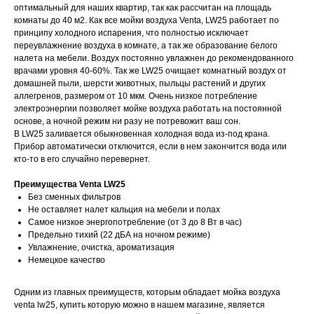
оптимальный для наших квартир, так как рассчитан на площадь
комнаты до 40 м2. Как все мойки воздуха Venta, LW25 работает по
принципу холодного испарения, что полностью исключает
переувлажнение воздуха в комнате, а так же образование белого
налета на мебели. Воздух постоянно увлажнен до рекомендованного
врачами уровня 40-60%. Так же LW25 очищает комнатный воздух от
домашней пыли, шерсти животных, пыльцы растений и других
аллегренов, размером от 10 мкм. Очень низкое потребление
электроэнергии позволяет мойке воздуха работать на постоянной
основе, а ночной режим ни разу не потревожит ваш сон.
В LW25 заливается обыкновенная холодная вода из-под крана.
Прибор автоматически отключится, если в нем закончится вода или
кто-то в его случайно перевернет.
Преимущества Venta LW25
Без сменных фильтров
Не оставляет налет кальция на мебели и полах
Самое низкое энергопотребление (от 3 до 8 Вт в час)
Предельно тихий (22 дБА на ночном режиме)
Увлажнение, очистка, ароматизация
Немецкое качество
Одним из главных преимуществ, которым обладает мойка воздуха
venta lw25, купить которую можно в нашем магазине, является